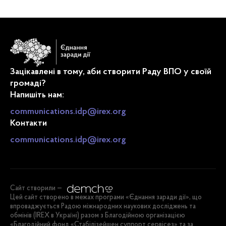
Зацікавлені в тому, аби створити Раду ВПО у своїй
громаді?
Напишіть нам:
communications.idp@irex.org
Контакти
communications.idp@irex.org
Сайт створили —
Цей сайт створено в межах програми «Єднання заради дії», що
впроваджується Радою міжнародних наукових досліджень та
обмінів (IREX в Україні) разом з Благодійною організацією
«Благодійний фонд «Стабілізейшен суппорт сервісез» та за