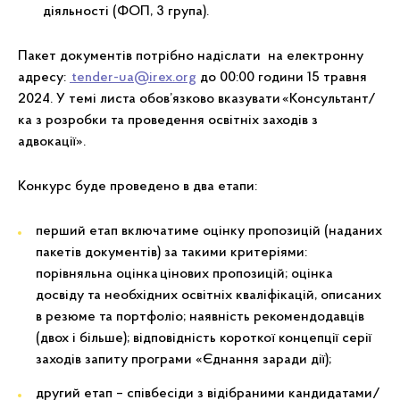
діяльності (ФОП, 3 група).
Пакет документів потрібно надіслати на електронну
адресу:
tender-ua@irex.org
до 00:00 години 15 травня
2024. У темі листа обов’язково вказувати «Консультант/
ка з розробки та проведення освітніх заходів з
адвокації».
Конкурс буде проведено в два етапи:
перший етап включатиме оцінку пропозицій (наданих
пакетів документів) за такими критеріями:
порівняльна оцінка цінових пропозицій; оцінка
досвіду та необхідних освітніх кваліфікацій, описаних
в резюме та портфоліо; наявність рекомендодавців
(двох і більше); відповідність короткої концепції серії
заходів запиту програми «Єднання заради дії);
другий етап – співбесіди з відібраними кандидатами/