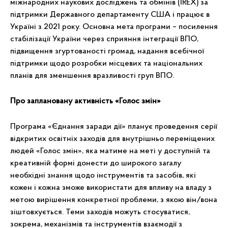
міжнародних наукових досліджень та обмінів (IREX) за
підтримки Державного департаменту США і працює в
Україні з 2021 року. Основна мета програми – посилення
стабілізації України через сприяння інтеграції ВПО,
підвищення згуртованості громад, надання всебічної
підтримки щодо розробки місцевих та національних
планів для зменшення вразливості груп ВПО.
Про заплановану активність «Голос змін»
Програма «Єднання заради дії» планує проведення серії
відкритих освітніх заходів для внутрішньо переміщених
людей «Голос змін», яка матиме на меті у доступній та
креативній формі донести до широкого загалу
необхідні знання щодо інструментів та засобів, які
кожен і кожна зможе використати для впливу на владу з
метою вирішення конкретної проблеми, з якою він/вона
зіштовхується. Теми заходів можуть стосуватися,
зокрема, механізмів та інструментів взаємодії з