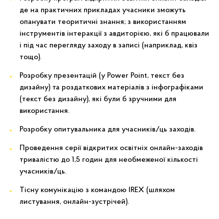
де на практичних прикладах учасники зможуть
опанувати теоритичні знання; з використанням
інструментів інтеракції з авдиторією, які б працювали
і під час перегляду заходу в записі (наприклад, квіз
тощо).
Розробку презентацій (у Power Point, текст без
дизайну) та роздаткових матеріалів з інфографіками
(текст без дизайну), які були б зручними для
використання.
Розробку опитувальника для учасників/ць заходів.
Проведення серії відкритих освітніх онлайн-заходів
тривалістю до 1,5 годин для необмеженої кількості
учасників/ць.
Тісну комунікацію з командою IREX (шляхом
листування, онлайн-зустрічей).