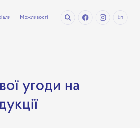
En
ріали
Можливості
вої угоди на
дукції