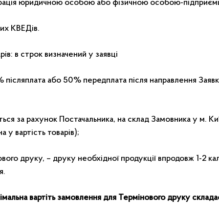
трація юридичною особою або фізичною особою-підприєм
них КВЕДів.
рів: в строк визначений у заявці
% післяплата або 50% передплата після направлення Заявк
ься за рахунок Постачальника, на склад Замовника у м. Киї
 у вартість товарів);
вого друку, – друку необхідної продукції впродовж 1-2 ка
я.
мальна вартіть замовлення для Термінового друку склада