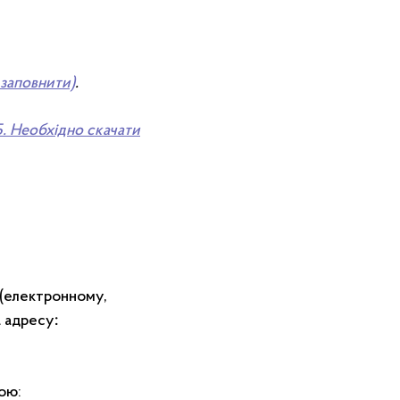
 заповнити)
.
Б. Необхідно скачати
(електронному,
а адресу
:
ою: