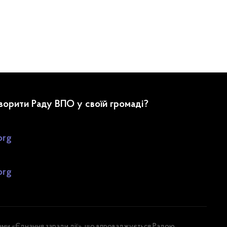
творити Раду ВПО у своїй громаді?
org
org
ами «Єднання заради дії», що впроваджується Радою