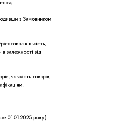
ення;
згодивши з Замовником
рієнтовна кількість,
– в залежності від
ів, як якість товарів,
ифікаціям.
ше 01.01.2025 року).