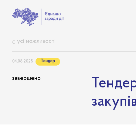
усі можливості
Тендер
04.08.2025
завершено
Тендер
закупі