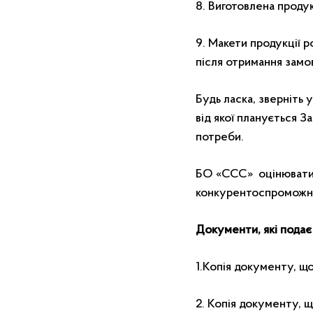
8. Виготовлена проду
9. Макети продукції 
після отримання замо
Будь ласка, зверніть 
від якої планується З
потреби.
БО «ССС»
оцінюватим
конкурентоспроможніс
Документи, які подає
1.Копія документу, щ
2. Копія документу, 