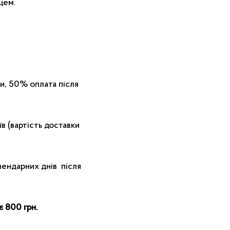
цем.
и, 50% оплата після
в (вартість доставки
лендарних днів після
є 800 грн.