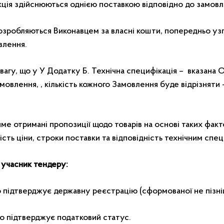
кція здійснюються однією поставкою відповідно до замовл
розробляються Виконавцем за власні кошти, попередньо у
влення.
увагу, що у У Додатку Б. Технічна специфікація – вказана О
амовлення, , кількість кожного Замовлення буде відрізняти 
е отримані пропозиції щодо товарів на основі таких фактор
ть ціни, строки поставки та відповідність технічним спец
 учасник тендеру:
о підтверджує державну реєстрацію (сформованої не пізні
що підтверджує податковий статус.