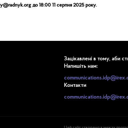
@radnyk.org до 18:00 11 серпня 2025 року.
Зацікавлені в тому, аби с
Напишіть нам:
communications.idp@irex.
Контакти
communications.idp@irex.
Цей сайт створено в межах прогр