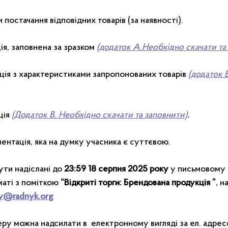
и постачання відповідних товарів (за наявності).
ія, заповнена за зразком
(додаток А.Необхідно скачати та
ація з характеристиками запропонованих товарів
(додаток 
ція
(Додаток В. Необхідно скачати та заповнити)
.
ментація, яка на думку учасника є суттєвою.
ти надіслані до
23:59 18 серпня 2025 року
у письмовому 
маті з поміткою
“Відкриті торги: Брендована продукція ”
, н
y@radnyk.org
ру можна надсилати в електронному вигляді за ел. адрес