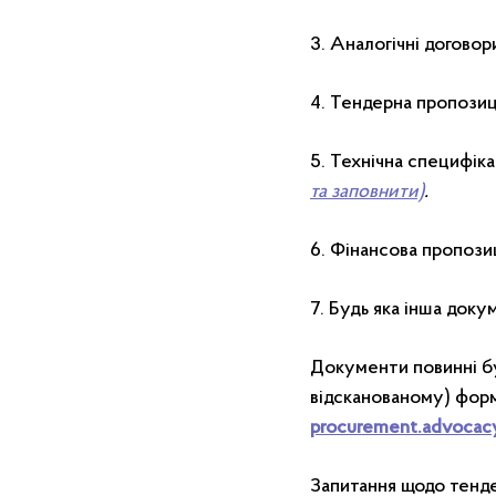
3. Аналогічні договор
4. Тендерна пропозиц
5. Технічна специфік
та заповнити)
.
6. Фінансова пропози
7. Будь яка інша доку
Документи повинні бу
відсканованому) фор
procurement.advocac
Запитання щодо тенде