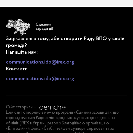
Зацікавлені в тому, аби створити Раду ВПО у своїй
громаді?
Напишіть нам:
communications.idp@irex.org
Контакти
communications.idp@irex.org
Сайт створили —
Цей сайт створено в межах програми «Єднання заради дії», що
впроваджується Радою міжнародних наукових досліджень та
обмінів (IREX в Україні) разом з Благодійною організацією
«Благодійний фонд «Стабілізейшен суппорт сервісез» та за