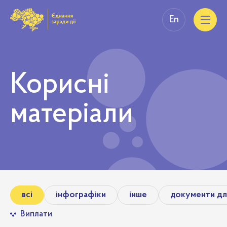
En
Корисні
матеріали
всі
інфографіки
інше
документи дл
Виплати