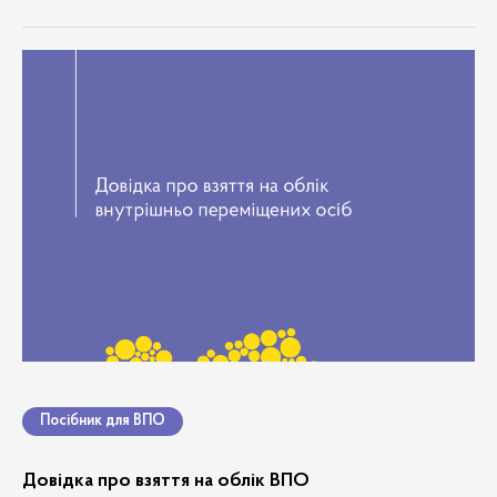
всі
документи
дорожня карта
медіа
дослідження локальних політик
армія
зникнення безвісти
здоров'я
перетин кордону
ради впо
Посібник для ВПО
особливі обставини
Довідка про взяття на облік ВПО