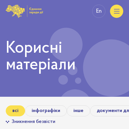
En
Корисні
матеріали
всі
інфографіки
інше
документи дл
Зникнення безвісти