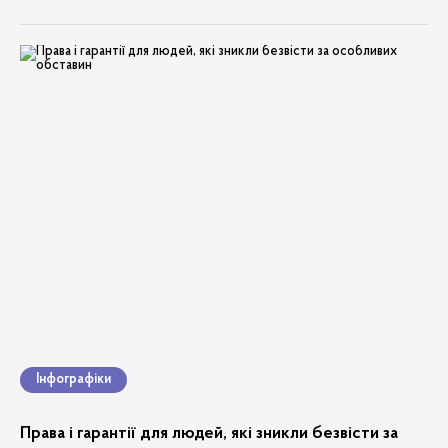
всі
документи
дорожня карта
медіа
дослідження локальних політик
армія
зникнення безвісти
здоров'я
перетин кордону
ради впо
Інфографіки
особливі обставини
Права і гарантії для людей, які зникли безвісти за