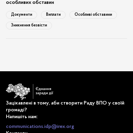
діти
особливих обставин
робота
Документи
Виплати
Особливі обставини
житло
Зникнення безвісти
юридичні консультації
виплати
законодавство
впо
освіта
пенсії
Зацікавлені в тому, аби створити Раду ВПО у своїй
громаді?
Напишіть нам:
communications.idp@irex.org